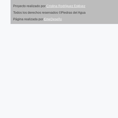
Proyecto realizado por
Cristina Rodríguez Estévez
Todos los derechos reservados ©Piedras del Agua
Página realizada por
EmeDeseño